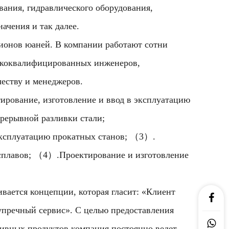
ания, гидравлического оборудования,
чения и так далее.
лионов юаней. В компании работают сотни
ококвалифицированных инженеров,
честву и менеджеров.
рование, изготовление и ввод в эксплуатацию
рерывной разливки стали;
эксплуатацию прокатных станов; （3）.
 сплавов; （4）.Проектирование и изготовление
вается концепции, которая гласит: «Клиент
зупречный сервис». С целью предоставления
сивных продуктов компания постоянно ведет