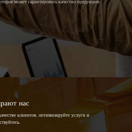
оторое может гарантировать качество продукции.
междунаро
Азии, так
рают нас
качестве клиентов, оптимизируйте услуги и
твуйтесь.