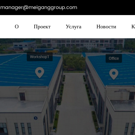
manager@meiganggroup.com
О
Проект
Услуга
Новости
К