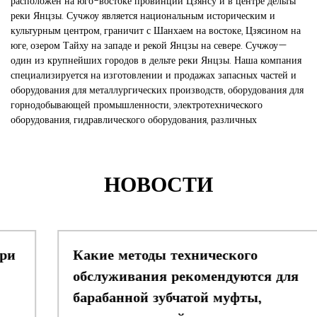
расположен на юго-востоке провинции Цзянсу и в центре дельты
реки Янцзы. Сучжоу является национальным историческим и
культурным центром, граничит с Шанхаем на востоке, Цзясином на
юге, озером Тайху на западе и рекой Янцзы на севере. Сучжоу—
один из крупнейших городов в дельте реки Янцзы. Наша компания
специализируется на изготовлении и продажах запасных частей и
оборудования для металлургических производств, оборудования для
горнодобывающей промышленности, электротехнического
оборудования, гидравлического оборудования, различных
металлоизделий промышленного назначения и так далее.
Уставной капитал компании составляет 12 миллионов юаней. В
компании работают сотни профессиональных специалистов,
НОВОСТИ
включая высококвалифицированных инженеров, конструкторов,
технологов, специалистов по качеству и менеджеров.
Основные направления компании: （1）.Проектирование,
изготовление и ввод в эксплуатацию комплексного оборудования
для выплавки и непрерывной разливки стали;
Какие методы технического
（2）.Проектирование, изготовление и ввод в эксплуатацию
прокатных станов; （3）. Изготовление деталей и узлов из
обслуживания рекомендуются для
жаропрочных сплавов; （4）.Проектирование и изготовление
барабанной зубчатой ​​муфты,
гидравлического оборудования.
С момента своего основания компания придерживается концепции,