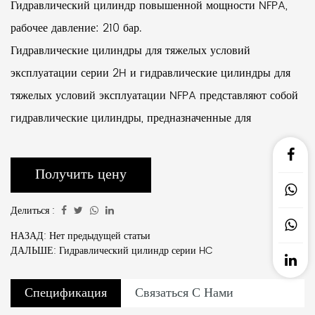
Гидравлический цилиндр повышенной мощности NFPA,
рабочее давление: 210 бар.
Гидравлические цилиндры для тяжелых условий
эксплуатации серии 2H и гидравлические цилиндры для
тяжелых условий эксплуатации NFPA представляют собой
гидравлические цилиндры, предназначенные для
выдерживания высоких давлений и нагрузок и широко
используемые в промышленности, где требуется высокая
Получить цену
тяга и стабильность. Они рассчитаны на высокие нагрузки
и подходят для тяжелой техники и оборудования. Они
Делиться :
изготовлены из высокопрочных материалов,
НАЗАД: Нет предыдущей статьи
ДАЛЬШЕ: Гидравлический цилиндр серии HC
обеспечивающих устойчивость конструкции под высоким
давлением. Сохраняя высокую несущую способность, они
Спецификация
Связаться С Нами
минимизированы для размещения приложений с