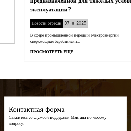
предназначенной для тяжелых условий
которая гласит: «Клиент прежде всего, Ответственное производство,
эксплуатации?
Безупречный сервис». С целью предоставления нашим коиентам
более качественных и прогрессивных продуктов компания
постоянно ведет разносторонние научные исследования и внедряет
Новости отрасли
07-11-2025
инновационные технологии для повышения уровня производства,
технологий и управления.
В сфере промышленной передачи электроэнергии
сверхмощная барабанная з...
ПРОСМОТРЕТЬ ЕЩЕ
Контактная форма
Свяжитесь со службой поддержки Мэйгана по любому
вопросу.